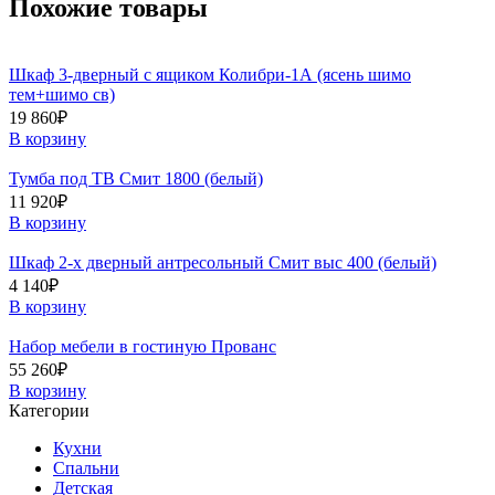
Похожие товары
Шкаф 3-дверный с ящиком Колибри-1А (ясень шимо
тем+шимо св)
19 860
₽
В корзину
Тумба под ТВ Смит 1800 (белый)
11 920
₽
В корзину
Шкаф 2-х дверный антресольный Смит выс 400 (белый)
4 140
₽
В корзину
Набор мебели в гостиную Прованс
55 260
₽
В корзину
Категории
Кухни
Спальни
Детская